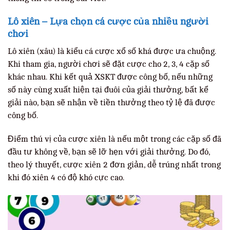
Lô xiên – Lựa chọn cá cược của nhiều người
chơi
Lô xiên (xâu) là kiểu cá cược xổ số khá được ưa chuộng.
Khi tham gia, người chơi sẽ đặt cược cho 2, 3, 4 cặp số
khác nhau. Khi kết quả XSKT được công bố, nếu những
số này cùng xuất hiện tại đuôi của giải thưởng, bất kể
giải nào, bạn sẽ nhận về tiền thưởng theo tỷ lệ đã được
công bố.
Điểm thú vị của cược xiên là nếu một trong các cặp số đã
đầu tư không về, bạn sẽ lỡ hẹn với giải thưởng. Do đó,
theo lý thuyết, cược xiên 2 đơn giản, dễ trúng nhất trong
khi đó xiên 4 có độ khó cực cao.