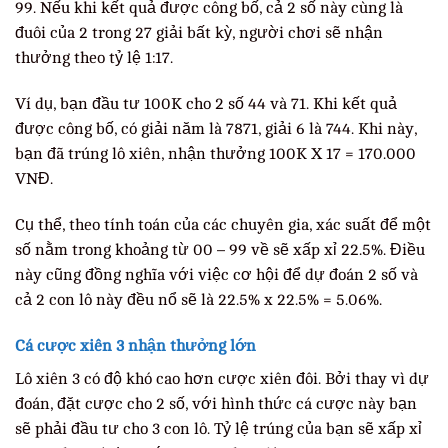
99. Nếu khi kết quả được công bố, cả 2 số này cùng là
đuôi của 2 trong 27 giải bất kỳ, người chơi sẽ nhận
thưởng theo tỷ lệ 1:17.
Ví dụ, bạn đầu tư 100K cho 2 số 44 và 71. Khi kết quả
được công bố, có giải năm là 7871, giải 6 là 744. Khi này,
bạn đã trúng lô xiên, nhận thưởng 100K X 17 = 170.000
VNĐ.
Cụ thể, theo tính toán của các chuyên gia, xác suất để một
số nằm trong khoảng từ 00 – 99 về sẽ xấp xỉ 22.5%. Điều
này cũng đồng nghĩa với việc cơ hội để dự đoán 2 số và
cả 2 con lô này đều nổ sẽ là 22.5% x 22.5% = 5.06%.
Cá cược xiên 3 nhận thưởng lớn
Lô xiên 3 có độ khó cao hơn cược xiên đôi. Bởi thay vì dự
đoán, đặt cược cho 2 số, với hình thức cá cược này bạn
sẽ phải đầu tư cho 3 con lô. Tỷ lệ trúng của bạn sẽ xấp xỉ