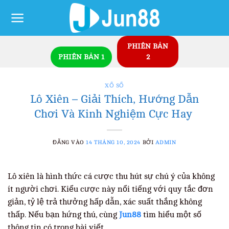
Bỏ
qua
nội
dung
PHIÊN BẢN
PHIÊN BẢN 1
2
XỔ SỐ
Lô Xiên – Giải Thích, Hướng Dẫn
Chơi Và Kinh Nghiệm Cực Hay
ĐĂNG VÀO
14 THÁNG 10, 2024
BỞI
ADMIN
Lô xiên là hình thức cá cược thu hút sự chú ý của không
ít người chơi. Kiểu cược này nổi tiếng với quy tắc đơn
giản, tỷ lệ trả thưởng hấp dẫn, xác suất thắng không
thấp. Nếu bạn hứng thú, cùng
Jun88
tìm hiểu một số
thông tin có trong bài viết.