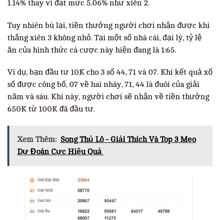
1.14% thay vì đạt mức 5.06% như xiên 2.
Tuy nhiên bù lại, tiền thưởng người chơi nhận được khi
thắng xiên 3 không nhỏ. Tại một số nhà cái, đại lý, tỷ lệ
ăn của hình thức cá cược này hiện đang là 1:65.
Ví dụ, bạn đầu tư 10K cho 3 số 44, 71 và 07. Khi kết quả xổ
số được công bố, 07 về hai nháy, 71, 44 là đuôi của giải
năm và sáu. Khi này, người chơi sẽ nhận về tiền thưởng
650K từ 100K đã đầu tư.
Xem Thêm:
Song Thủ Lô - Giải Thích Và Top 3 Mẹo
Dự Đoán Cực Hiệu Quả