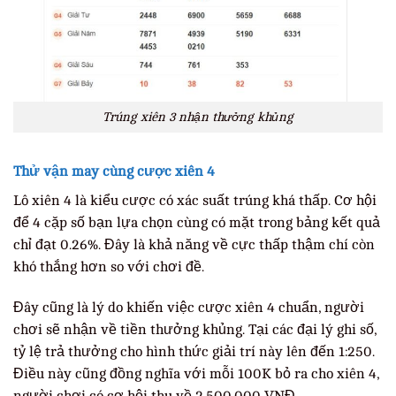
Trúng xiên 3 nhận thưởng khủng
Thử vận may cùng cược xiên 4
Lô xiên 4 là kiểu cược có xác suất trúng khá thấp. Cơ hội
để 4 cặp số bạn lựa chọn cùng có mặt trong bảng kết quả
chỉ đạt 0.26%. Đây là khả năng về cực thấp thậm chí còn
khó thắng hơn so với chơi đề.
Đây cũng là lý do khiến việc cược xiên 4 chuẩn, người
chơi sẽ nhận về tiền thưởng khủng. Tại các đại lý ghi số,
tỷ lệ trả thưởng cho hình thức giải trí này lên đến 1:250.
Điều này cũng đồng nghĩa với mỗi 100K bỏ ra cho xiên 4,
người chơi có cơ hội thu về 2.500.000 VNĐ.