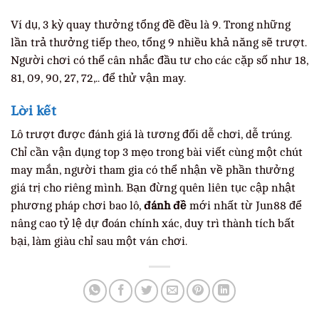
Ví dụ, 3 kỳ quay thưởng tổng đề đều là 9. Trong những
lần trả thưởng tiếp theo, tổng 9 nhiều khả năng sẽ trượt.
Người chơi có thể cân nhắc đầu tư cho các cặp số như 18,
81, 09, 90, 27, 72,.. để thử vận may.
Lời kết
Lô trượt được đánh giá là tương đối dễ chơi, dễ trúng.
Chỉ cần vận dụng top 3 mẹo trong bài viết cùng một chút
may mắn, người tham gia có thể nhận về phần thưởng
giá trị cho riêng mình. Bạn đừng quên liên tục cập nhật
phương pháp chơi bao lô,
đánh đề
mới nhất từ Jun88 để
nâng cao tỷ lệ dự đoán chính xác, duy trì thành tích bất
bại, làm giàu chỉ sau một ván chơi.