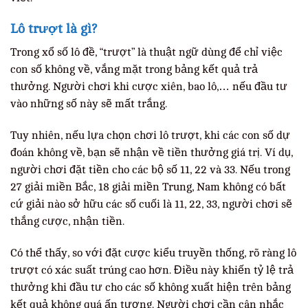
Lô trượt là gì?
Trong xổ số lô đề, “trượt” là thuật ngữ dùng để chỉ việc
con số không về, vắng mặt trong bảng kết quả trả
thưởng. Người chơi khi cược xiên, bao lô,… nếu đầu tư
vào những số này sẽ mất trắng.
Tuy nhiên, nếu lựa chọn chơi lô trượt, khi các con số dự
đoán không về, bạn sẽ nhận về tiền thưởng giá trị. Ví dụ,
người chơi đặt tiền cho các bộ số 11, 22 và 33. Nếu trong
27 giải miền Bắc, 18 giải miền Trung, Nam không có bất
cứ giải nào sở hữu các số cuối là 11, 22, 33, người chơi sẽ
thắng cược, nhận tiền.
Có thể thấy, so với đặt cược kiểu truyền thống, rõ ràng lô
trượt có xác suất trúng cao hơn. Điều này khiến tỷ lệ trả
thưởng khi đầu tư cho các số không xuất hiện trên bảng
kết quả không quá ấn tượng. Người chơi cần cân nhắc