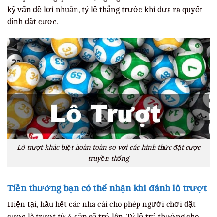
kỹ vấn đề lợi nhuận, tỷ lệ thắng trước khi đưa ra quyết
định đặt cược.
Lô trượt khác biệt hoàn toàn so với các hình thức đặt cược
truyền thống
Tiền thưởng bạn có thể nhận khi đánh lô trượt
Hiện tại, hầu hết các nhà cái cho phép người chơi đặt
cược lô trượt từ 4 cặp số trở lên. Tỷ lệ trả thưởng cho