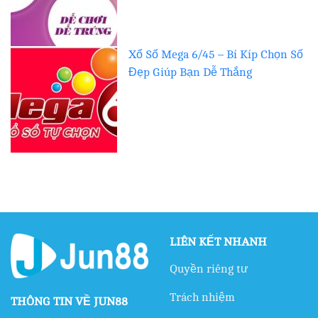
Xổ Số Mega 6/45 – Bí Kíp Chọn Số
Đẹp Giúp Bạn Dễ Thắng
LIÊN KẾT NHANH
Quyền riêng tư
Trách nhiệm
THÔNG TIN VỀ JUN88