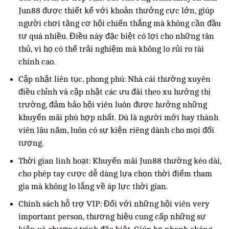
Jun88 được thiết kế với khoản thưởng cực lớn, giúp
người chơi tăng cơ hội chiến thắng mà không cần đầu
tư quá nhiều. Điều này đặc biệt có lợi cho những tân
thủ, vì họ có thể trải nghiệm mà không lo rủi ro tài
chính cao.
Cập nhật liên tục, phong phú: Nhà cái thường xuyên
điều chỉnh và cập nhật các ưu đãi theo xu hướng thị
trường, đảm bảo hội viên luôn được hưởng những
khuyến mãi phù hợp nhất. Dù là người mới hay thành
viên lâu năm, luôn có sự kiện riêng dành cho mọi đối
tượng.
Thời gian linh hoạt: Khuyến mãi Jun88 thường kéo dài,
cho phép tay cược dễ dàng lựa chọn thời điểm tham
gia mà không lo lắng về áp lực thời gian.
Chính sách hỗ trợ VIP: Đối với những hội viên very
important person, thương hiệu cung cấp những sự