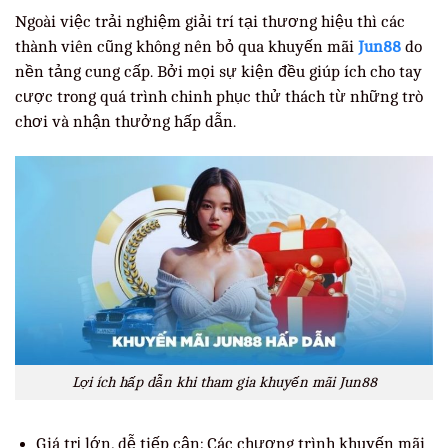
Ngoài việc trải nghiệm giải trí tại thương hiệu thì các
thành viên cũng không nên bỏ qua khuyến mãi
Jun88
do
nền tảng cung cấp. Bởi mọi sự kiện đều giúp ích cho tay
cược trong quá trình chinh phục thử thách từ những trò
chơi và nhận thưởng hấp dẫn.
Lợi ích hấp dẫn khi tham gia khuyến mãi Jun88
Giá trị lớn, dễ tiếp cận: Các chương trình khuyến mãi