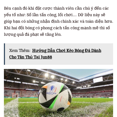
Bên cạnh đó khi đặt cược thành viên cần chú ý đến các
yếu tố như: Số lần tấn công, lối chơi… Dữ liệu này sẽ
giúp bạn có những nhận định chính xác và toàn diện hơn.
Khi hai đội bóng có phong cách tấn công mạnh mẽ thì số
lượng quả đá phạt sẽ tăng lên.
Xem Thêm:
Hướng Dẫn Chơi Kèo Bóng Đá Dành
Cho Tân Thủ Tại Jun88