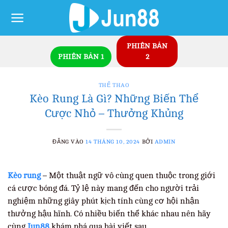
Bỏ
qua
nội
dung
PHIÊN BẢN
PHIÊN BẢN 1
2
THỂ THAO
Kèo Rung Là Gì? Những Biến Thể
Cược Nhỏ – Thưởng Khủng
ĐĂNG VÀO
14 THÁNG 10, 2024
BỞI
ADMIN
Kèo rung
– Một thuật ngữ vô cùng quen thuộc trong giới
cá cược bóng đá. Tỷ lệ này mang đến cho người trải
nghiệm những giây phút kịch tính cùng cơ hội nhận
thưởng hậu hĩnh. Có nhiều biến thể khác nhau nên hãy
cùng
Jun88
khám phá qua bài viết sau.