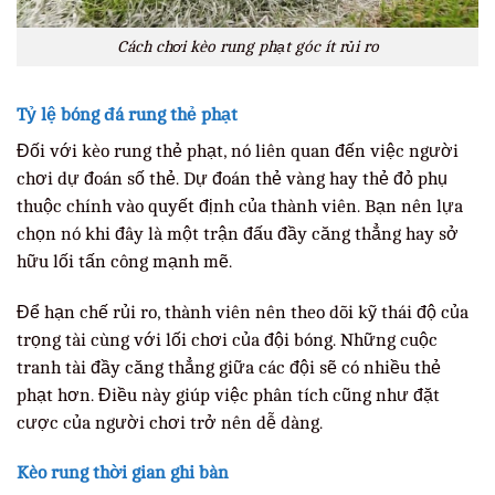
Cách chơi kèo rung phạt góc ít rủi ro
Tỷ lệ bóng đá rung thẻ phạt
Đối với kèo rung thẻ phạt, nó liên quan đến việc người
chơi dự đoán số thẻ. Dự đoán thẻ vàng hay thẻ đỏ phụ
thuộc chính vào quyết định của thành viên. Bạn nên lựa
chọn nó khi đây là một trận đấu đầy căng thẳng hay sở
hữu lối tấn công mạnh mẽ.
Để hạn chế rủi ro, thành viên nên theo dõi kỹ thái độ của
trọng tài cùng với lối chơi của đội bóng. Những cuộc
tranh tài đầy căng thẳng giữa các đội sẽ có nhiều thẻ
phạt hơn. Điều này giúp việc phân tích cũng như đặt
cược của người chơi trở nên dễ dàng.
Kèo rung thời gian ghi bàn