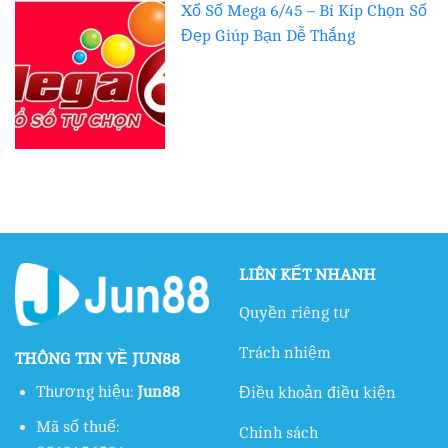
Xổ Số Mega 6/45 – Bí Kíp Chọn Số
Đẹp Giúp Bạn Dễ Thắng
LIÊN KẾT NHANH
Quyền riêng tư
Trách nhiệm
THÔNG TIN VỀ JUN88
Thương hiệu:
Jun88
Điều khoản điều kiện
Mã số thuế:
Chính sách