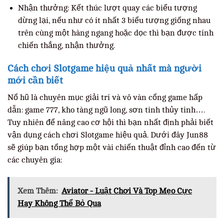
Nhận thưởng: Kết thúc lượt quay các biểu tượng
dừng lại, nếu như có ít nhất 3 biểu tượng giống nhau
trên cùng một hàng ngang hoặc dọc thì bạn được tính
chiến thắng, nhận thưởng.
Cách chơi Slotgame hiệu quả nhất mà người
mới cần biết
Nổ hũ là chuyên mục giải trí và vô vàn cổng game hấp
dẫn: game 777, kho tàng ngũ long, sơn tinh thủy tinh….
Tuy nhiên để nâng cao cơ hội thì bạn nhất định phải biết
vận dụng cách chơi Slotgame hiệu quả. Dưới đây Jun88
sẽ giúp bạn tổng hợp một vài chiến thuật đỉnh cao đến từ
các chuyên gia:
Xem Thêm:
Aviator - Luật Chơi Và Top Mẹo Cực
Hay Không Thể Bỏ Qua