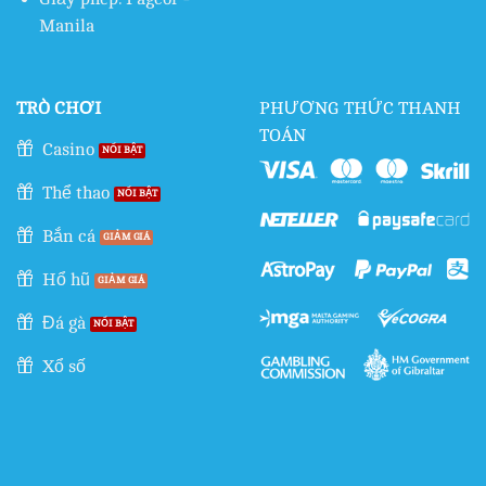
Manila
TRÒ CHƠI
PHƯƠNG THỨC THANH
TOÁN
Casino
Thể thao
Bắn cá
Hổ hũ
Đá gà
Xổ số