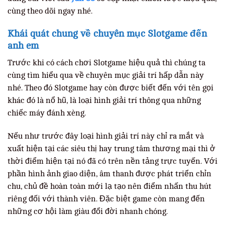
cùng theo dõi ngay nhé.
Khái quát chung về chuyên mục Slotgame đến
anh em
Trước khi có cách chơi Slotgame hiệu quả thì chúng ta
cùng tìm hiểu qua về chuyên mục giải trí hấp dẫn này
nhé. Theo đó Slotgame hay còn được biết đến với tên gọi
khác đó là nổ hũ, là loại hình giải trí thông qua những
chiếc máy đánh xèng.
Nếu như trước đây loại hình giải trí này chỉ ra mắt và
xuất hiện tại các siêu thị hay trung tâm thương mại thì ở
thời điểm hiện tại nó đã có trên nền tảng trực tuyến. Với
phần hình ảnh giao diện, âm thanh được phát triển chỉn
chu, chủ đề hoàn toàn mới lạ tạo nên điểm nhấn thu hút
riêng đối với thành viên. Đặc biệt game còn mang đến
những cơ hội làm giàu đổi đời nhanh chóng.