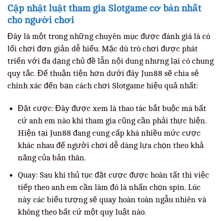
Cập nhật luật tham gia Slotgame cơ bản nhất
cho người chơi
Đây là một trong những chuyên mục được đánh giá là có
lối chơi đơn giản dễ hiểu. Mặc dù trò chơi được phát
triển với đa dạng chủ đề lẫn nội dung nhưng lại có chung
quy tắc. Để thuận tiện hơn dưới đây Jun88 sẽ chia sẻ
chính xác đến bạn cách chơi Slotgame hiệu quả nhất:
Đặt cược: Đây được xem là thao tác bắt buộc mà bất
cứ anh em nào khi tham gia cũng cần phải thực hiện.
Hiện tại Jun88 đang cung cấp khá nhiều mức cược
khác nhau để người chơi dễ dàng lựa chọn theo khả
năng của bản thân.
Quay: Sau khi thủ tục đặt cược được hoàn tất thì việc
tiếp theo anh em cần làm đó là nhấn chọn spin. Lúc
này các biểu tượng sẽ quay hoàn toàn ngẫu nhiên và
không theo bất cứ một quy luật nào.