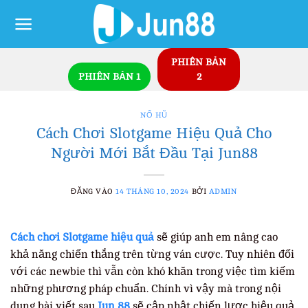
Bỏ
qua
nội
dung
PHIÊN BẢN
PHIÊN BẢN 1
2
NỔ HŨ
Cách Chơi Slotgame Hiệu Quả Cho
Người Mới Bắt Đầu Tại Jun88
ĐĂNG VÀO
14 THÁNG 10, 2024
BỞI
ADMIN
Cách chơi Slotgame hiệu quả
sẽ giúp anh em nâng cao
khả năng chiến thắng trên từng ván cược. Tuy nhiên đối
với các newbie thì vẫn còn khó khăn trong việc tìm kiếm
những phương pháp chuẩn. Chính vì vậy mà trong nội
dung bài viết sau
Jun 88
sẽ cập nhật chiến lược hiệu quả,