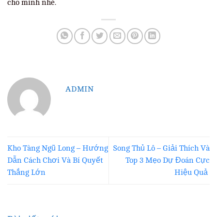
cho mình nhé.
ADMIN
Kho Tàng Ngũ Long – Hướng
Song Thủ Lô – Giải Thích Và
Dẫn Cách Chơi Và Bí Quyết
Top 3 Mẹo Dự Đoán Cực
Thắng Lớn
Hiệu Quả