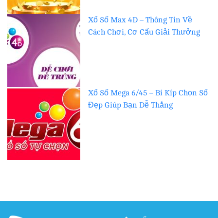
Xổ Số Max 4D – Thông Tin Về
Cách Chơi, Cơ Cấu Giải Thưởng
Xổ Số Mega 6/45 – Bí Kíp Chọn Số
Đẹp Giúp Bạn Dễ Thắng